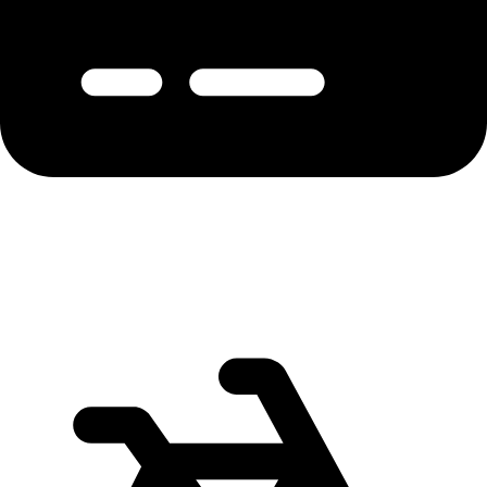
B
ezahlen